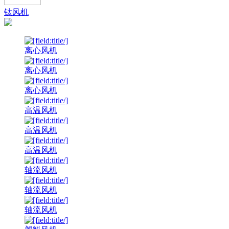
钛风机
离心风机
离心风机
离心风机
高温风机
高温风机
高温风机
轴流风机
轴流风机
轴流风机