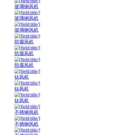
玻璃钢风机
玻璃钢风机
玻璃钢风机
防腐风机
防腐风机
防腐风机
钛风机
钛风机
钛风机
不锈钢风机
不锈钢风机