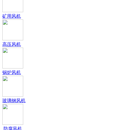
矿用风机
高压风机
锅炉风机
玻璃钢风机
防腐风机