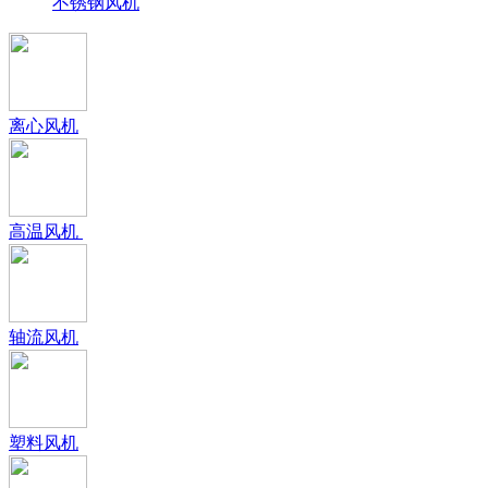
不锈钢风机
离心风机
高温风机
轴流风机
塑料风机