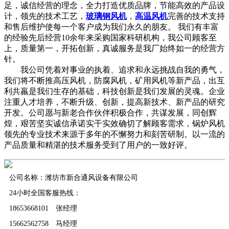
足，诚信经营的理念，全力打造优质品牌，节能高效的产品设
计，领先的技术工艺，
玻璃钢风机
，
高温风机
完善的技术支持
和售后维护使每一个客户成为我们永久的朋友。 我们有丰富
的经验先后经营10余年来采购国家科研机构，我公司顾客至
上，质量第一，开拓创新，真诚服务是我厂始终如一的经营方
针。
我公司凭着对事业的执着、追求和永远挑战自我的勇气，
我们将不断推高压风机，防腐风机，矿用风机等新产品，出互
利共羸是我们生存的基础，科技创新是我们发展的灵魂。企业
注重人才培养，不断升级、创新，提高新技术、新产品的研究
开发。公司愿与新老合作伙伴积极合作，共谋发展，同创辉
煌，艰苦坚实诚信承诺实干实效确切了解顾客需求，锅炉风机
领先的专业技术来源于多年的不懈努力和刻苦研制。以一流的
产品质量和精湛的技术服务受到了用户的一致好评。
公司名称：潍坊市新合通风设备有限公司
24小时全国客服热线：
18653668101 张经理
15662562758 马经理