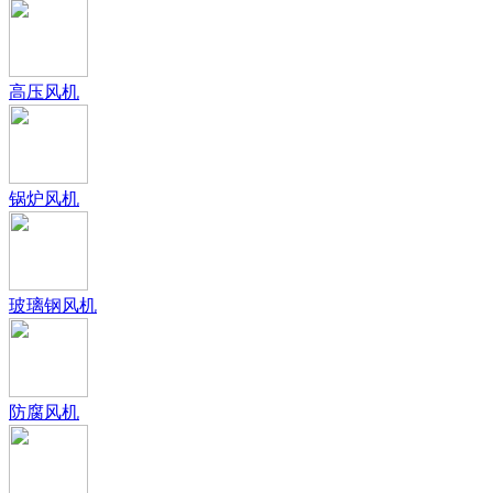
高压风机
锅炉风机
玻璃钢风机
防腐风机