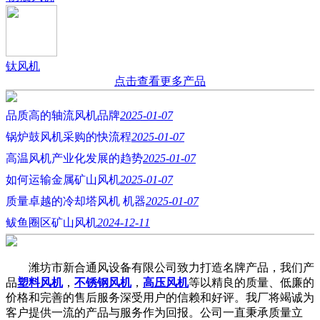
钛风机
点击查看更多产品
品质高的轴流风机品牌
2025-01-07
锅炉鼓风机采购的快流程
2025-01-07
高温风机产业化发展的趋势
2025-01-07
如何运输金属矿山风机
2025-01-07
质量卓越的冷却塔风机 机器
2025-01-07
鲅鱼圈区矿山风机
2024-12-11
潍坊市新合通风设备有限公司致力打造名牌产品，我们产
品
塑料风机
，
不锈钢风机
，
高压风机
等以精良的质量、低廉的
价格和完善的售后服务深受用户的信赖和好评。我厂将竭诚为
客户提供一流的产品与服务作为回报。公司一直秉承质量立