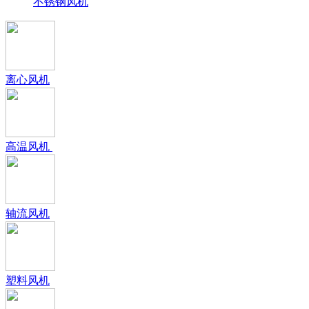
不锈钢风机
离心风机
高温风机
轴流风机
塑料风机