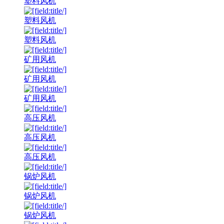
塑料风机
塑料风机
塑料风机
矿用风机
矿用风机
矿用风机
高压风机
高压风机
高压风机
锅炉风机
锅炉风机
锅炉风机