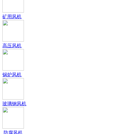
矿用风机
高压风机
锅炉风机
玻璃钢风机
防腐风机