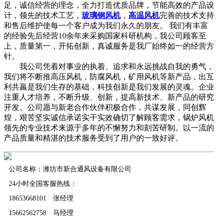
足，诚信经营的理念，全力打造优质品牌，节能高效的产品设
计，领先的技术工艺，
玻璃钢风机
，
高温风机
完善的技术支持
和售后维护使每一个客户成为我们永久的朋友。 我们有丰富
的经验先后经营10余年来采购国家科研机构，我公司顾客至
上，质量第一，开拓创新，真诚服务是我厂始终如一的经营方
针。
我公司凭着对事业的执着、追求和永远挑战自我的勇气，
我们将不断推高压风机，防腐风机，矿用风机等新产品，出互
利共羸是我们生存的基础，科技创新是我们发展的灵魂。企业
注重人才培养，不断升级、创新，提高新技术、新产品的研究
开发。公司愿与新老合作伙伴积极合作，共谋发展，同创辉
煌，艰苦坚实诚信承诺实干实效确切了解顾客需求，锅炉风机
领先的专业技术来源于多年的不懈努力和刻苦研制。以一流的
产品质量和精湛的技术服务受到了用户的一致好评。
公司名称：潍坊市新合通风设备有限公司
24小时全国客服热线：
18653668101 张经理
15662562758 马经理