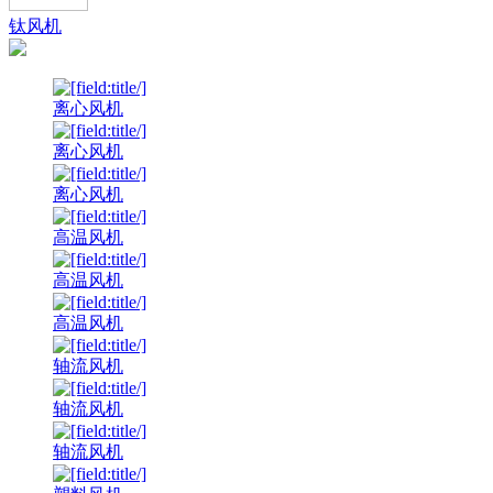
钛风机
离心风机
离心风机
离心风机
高温风机
高温风机
高温风机
轴流风机
轴流风机
轴流风机